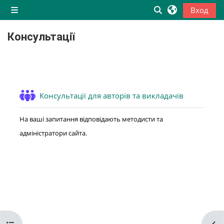
Перейти к основному содержанию
Вход
Боковая панель
Изменить данны
Консультації
Блоки
Section outline
Форум
Консультації для авторів та викладачів
На ваші запитання відповідають методисти та
адміністратори сайта.