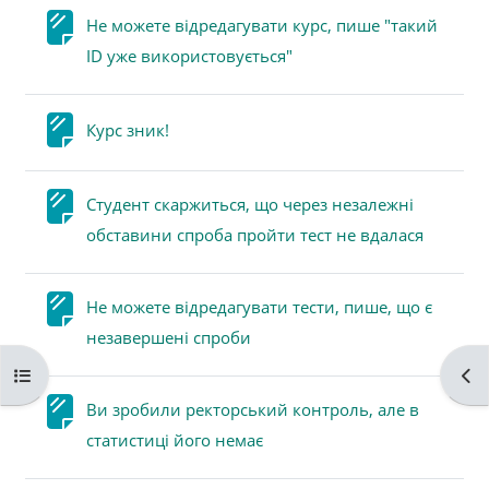
Не можете відредагувати курс, пише "такий
Сторінка
ID уже використовується"
Сторінка
Курс зник!
Студент скаржиться, що через незалежні
Сторінк
обставини спроба пройти тест не вдалася
Не можете відредагувати тести, пише, що є
Сторінка
незавершені спроби
Відкритий покажчик курсу
Від
Ви зробили ректорський контроль, але в
Сторінка
статистиці його немає