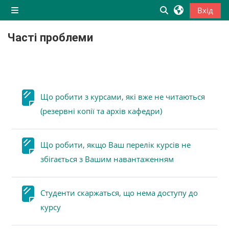
Перейти до головного вмісту
Вхід
Бокова панель
Переключити в
Часті проблеми
Блоки
Схема розділу
Що робити з курсами, які вже не читаються
Сторінка
(резервні копії та архів кафедри)
Що робити, якщо Ваш перелік курсів не
Сторінка
збігається з Вашим навантаженням
Студенти скаржаться, що нема доступу до
Сторінка
курсу