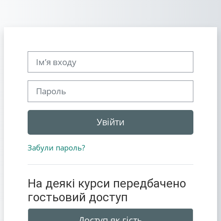
Перейти до головного вмісту
Ім’я входу
Пароль
Увійти
Забули пароль?
На деякі курси передбачено
гостьовий доступ
Доступ як гість