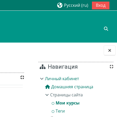
Русский ‎(ru)‎
Вход
Изме
Блоки
Навигация
Личный кабинет
Домашняя страница
Страницы сайта
Мои курсы
Теги