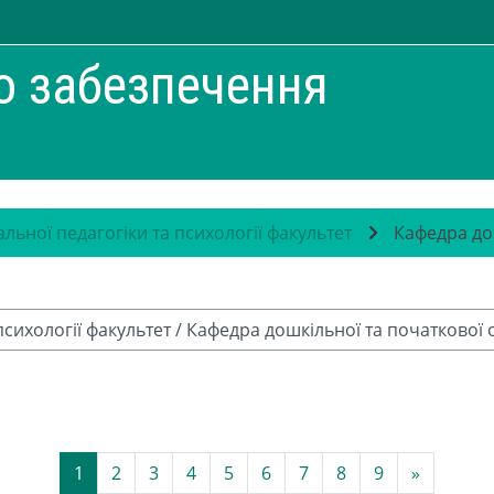
о забезпечення
альної педагогіки та психології факультет
Кафедра дош
Сторінка 1
Сторінка 2
Сторінка 3
Сторінка 4
Сторінка 5
Сторінка 6
Сторінка 7
Сторінка 8
Сторінка 9
Наступна
1
2
3
4
5
6
7
8
9
»