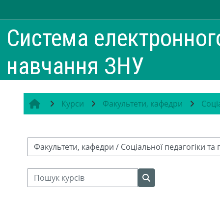
Перейти до головного вмісту
Система електронног
навчання ЗНУ
Курси
Факультети, кафедри
Соці
Категорії курсів
Пошук курсів
Пошук курсів