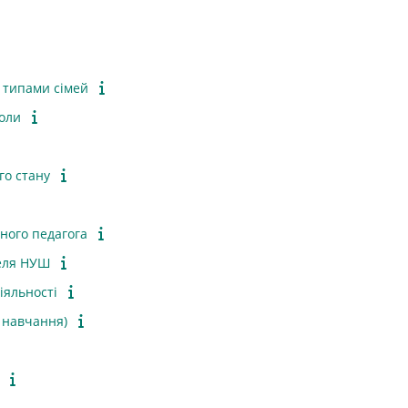
и типами сімей
коли
го стану
сного педагога
теля НУШ
іяльності
 навчання)