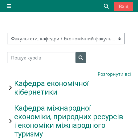
Перейти до головного вмісту
Вхід
Бокова панель
Переключити
Категорії курсів
Пошук курсів
Пошук курсів
Розгорнути всі
Кафедра економічної
кібернетики
Кафедра міжнародної
економіки, природних ресурсів
і економіки міжнародного
туризму