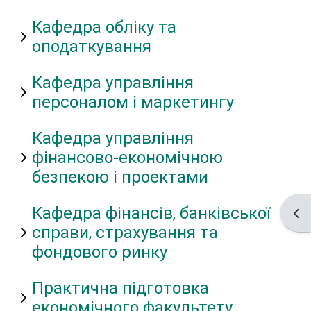
Кафедра обліку та
оподаткування
Кафедра управління
персоналом і маркетингу
Кафедра управління
фінансово-економічною
безпекою і проектами
Кафедра фінансів, банківської
Від
справи, страхування та
фондового ринку
Практична підготовка
економічного факультету