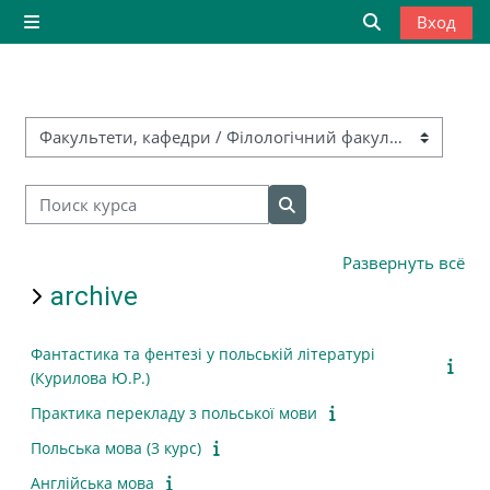
Перейти к основному содержанию
Вход
Боковая панель
Изменить дан
Категории курсов
Поиск курса
Поиск курса
Развернуть всё
archive
Фантастика та фентезі у польській літературі
(Курилова Ю.Р.)
Практика перекладу з польської мови
Польська мова (3 курс)
Англійська мова