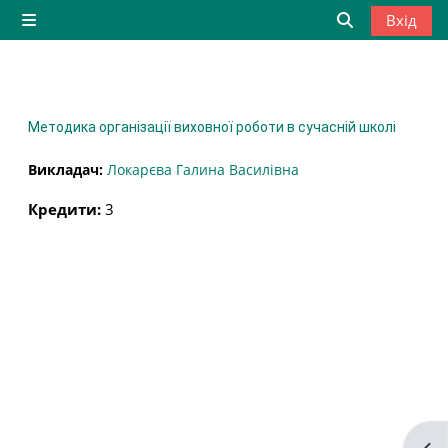
Перейти до головного вмісту
Вхід
Бокова панель
Переключити
Методика організації виховної роботи в сучасній школі
Викладач:
Локарєва Галина Василівна
Кредити
:
3