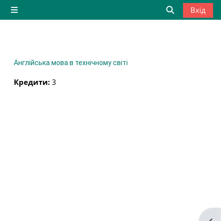
Перейти до головного вмісту
Вхід
Бокова панель
Переключити
Англійська мова в технічному світі
Кредити
:
3