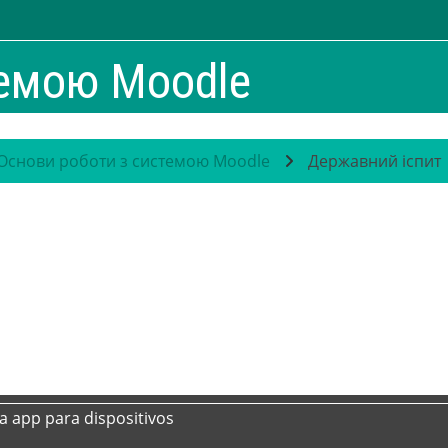
темою Moodle
Основи роботи з системою Moodle
Державний іспит
a app para dispositivos