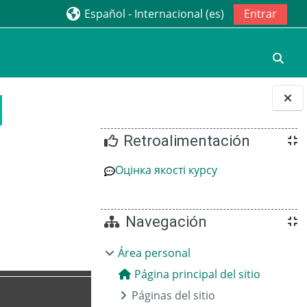
Español - Internacional ‎(es)‎
Entrar
Selec
Bloques
Retroalimentación
Оцінка якості курсу
Navegación
Área personal
Página principal del sitio
Páginas del sitio