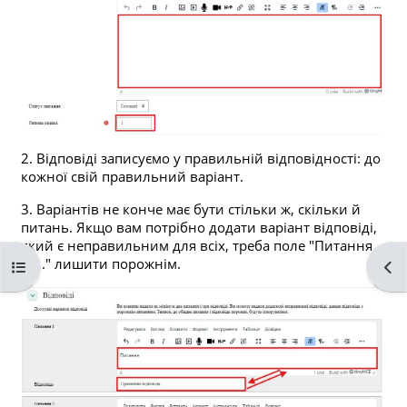
2. Відповіді записуємо у правильній відповідності: до
кожної свій правильний варіант.
3. Варіантів не конче має бути стільки ж, скільки й
питань. Якщо вам потрібно додати варіант відповіді,
який є неправильним для всіх, треба поле "Питання
№..." лишити порожнім.
Відкритий покажчик курсу
Від