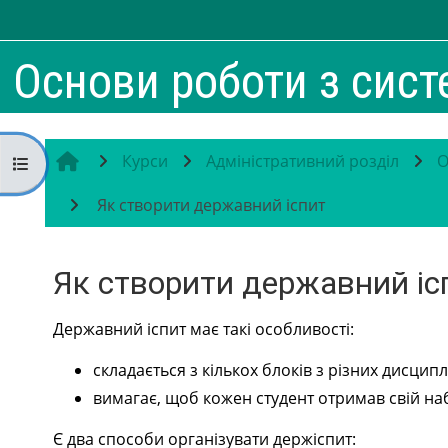
Перейти до головного вмісту
Основи роботи з сис
Курси
Адміністративний розділ
О
Відкритий покажчик курсу
Як створити державний іспит
Як створити державний іс
Умови завершення
Державний іспит має такі особливості:
складається з кількох блоків з різних дисципл
вимагає, щоб кожен студент отримав свій на
Є два способи організувати держіспит: