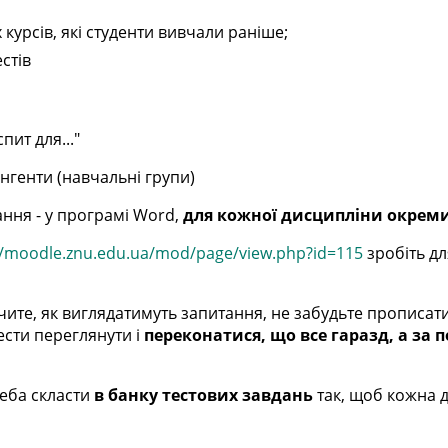
курсів, які студенти вивчали раніше;
естів
пит для..."
нгенти (навчальні групи)
ання - у програмі Word,
для кожної дисципліни окре
//moodle.znu.edu.ua/mod/page/view.php?id=115
зробіть дл
чите, як виглядатимуть запитання, не забудьте прописати
тести переглянути і
переконатися, що все гаразд, а за п
треба скласти
в банку тестових завдань
так, щоб кожна 