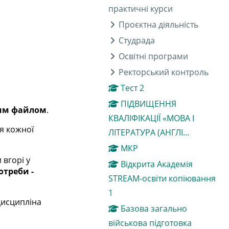
практичні курси
Проєктна діяльність
Студрада
Освітні програми
Ректорський контроль
Тест 2
ПІДВИЩЕННЯ
мим файлом
.
КВАЛІФІКАЦІЇ «МОВА І
я кожної
ЛІТЕРАТУРА (АНГЛІ...
МКР
 вгорі у
Відкрита Академія
отреби -
STREAM-освіти копіювання
1
дисципліна
Базова загально
військова підготовка