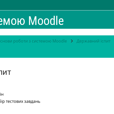
темою Moodle
снови роботи з системою Moodle
Державний іспит
пит
ін
бір тестових завдань