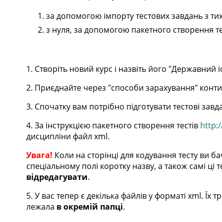
за допомогою імпорту тестових завдань з тих 
з нуля, за допомогою пакетного створення т
1. Створіть новий курс і назвіть його "Державний іс
2. Приєднайте через "способи зарахування" конти
3. Спочатку вам потрібно підготувати тестові завд
4. За інструкцією пакетного створення тестів
http:
дисципліни файл xml.
Увага!
Коли на сторінці для кодування тесту ви ба
спеціальному полі коротку назву, а також самі ці 
відредагувати
.
5. У вас тепер є декілька файлів у форматі xml. Їх 
лежала
в окремій папці
.