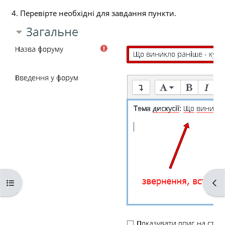
4. Перевірте необхідні для завдання пункти.
Відкритий покажчик курсу
Від