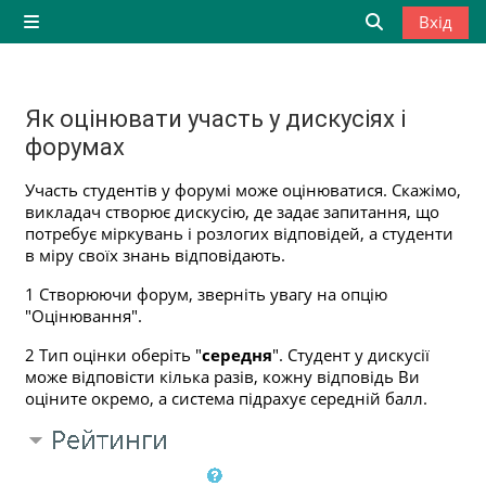
Перейти до головного вмісту
Вхід
Бокова панель
Переключити
Як оцінювати участь у дискусіях і
форумах
Умови завершення
Участь студентів у форумі може оцінюватися. Скажімо,
викладач створює дискусію, де задає запитання, що
потребує міркувань і розлогих відповідей, а студенти
в міру своїх знань відповідають.
1 Створюючи форум, зверніть увагу на опцію
"Оцінювання".
2 Тип оцінки оберіть "
середня
". Студент у дискусії
може відповісти кілька разів, кожну відповідь Ви
оціните окремо, а система підрахує середній балл.